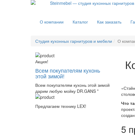
О компании
Каталог
Как заказать
Га
Студия кухонных гарнитуров и мебели
О компа
К
Акция!
Всем покупателям кухонь
этой зимой!
Всем покупателям кухонь этой зимой
«Стэйн
дарим любую мойку DR.GANS *
столов
Что т
Предлагаем технику LEX!
проект
создан
5 п