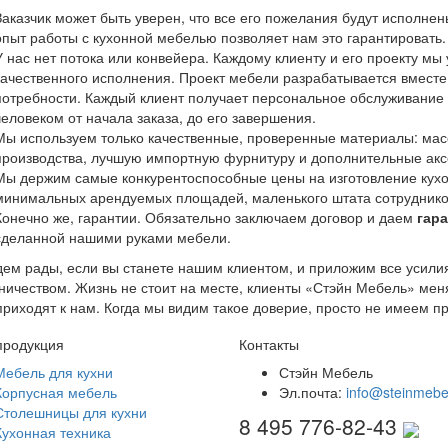
Заказчик может быть уверен, что все его пожелания будут исполнен
опыт работы с кухонной мебелью позволяет нам это гарантировать.
У нас нет потока или конвейера. Каждому клиенту и его проекту мы
качественного исполнения. Проект мебели разрабатывается вместе 
потребности. Каждый клиент получает персональное обслуживание
человеком от начала заказа, до его завершения.
Мы используем только качественные, проверенные материалы: масс
производства, лучшую импортную фурнитуру и дополнительные акс
Мы держим самые конкурентоспособные цены на изготовление кухон
минимальных арендуемых площадей, маленького штата сотрудников,
Конечно же, гарантии. Обязательно заключаем договор и даем
гара
сделанной нашими руками мебели.
ем рады, если вы станете нашим клиентом, и приложим все усилия
ничеством. Жизнь не стоит на месте, клиенты «Стэйн Мебель» меня
приходят к нам. Когда мы видим такое доверие, просто не имеем п
продукция
Контакты
Мебель для кухни
Стэйн Мебель
Корпусная мебель
Эл.почта:
info@steinmebe
Столешницы для кухни
8 495 776-82-43
Кухонная техника